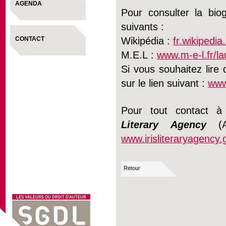
AGENDA
Pour consulter la biog
suivants :
CONTACT
Wikipédia :
fr.wikipedi
M.E.L :
www.m-e-l.fr/la
Si vous souhaitez lire 
sur le lien suivant :
www
Pour tout contact à 
Literary Agency
(Ag
www.irisliteraryagency.g
Retour