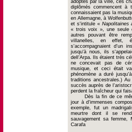
adoptés par la ville, ces c
diplômés commencent à tra
connaissaient pas la musiqu
en Allemagne, à
Wolfenbutte
et s’intitule «
Napolitaines 
« trois voix », une seule 
autres pouvant être rem
villanelles, en effet,
s’accompagnaient d’un in
jusqu’à nous, ils s’appela
dell’Arpa. Ils étaient très 
ne concevait pas de céré
musique, et ceci était va
phénomène a duré jusqu’à
traditions ancestrales.) A
succès auprès de l’aristocra
perdent la fraîcheur qui fais
Dès la fin de ce mê
jour à d’immenses composi
exemple, fut un madrigali
meurtre dont il se rendi
sauvagement sa femme, M
Carafa