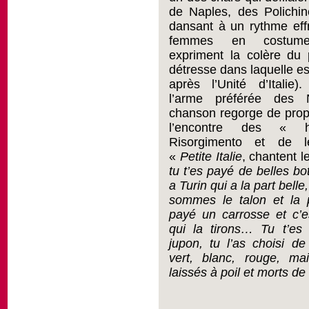
de Naples, des Polichine
dansant à un rythme eff
femmes en costume t
expriment la colère du 
détresse dans laquelle e
après l’Unité d’Italie).
l’arme préférée des N
chanson regorge de pro
l’encontre des «
Risorgimento et de l
«
Petite Italie
, chantent l
tu t’es payé de belles bot
a Turin qui a la part bell
sommes le talon et la 
payé un carrosse et c’e
qui la tirons… Tu t’e
jupon, tu l’as choisi de
vert, blanc, rouge, m
laissés à poil
et morts de