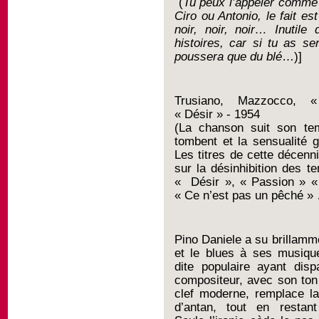
(
Tu peux l’appeler comme
Ciro ou Antonio, le fait est
noir, noir, noir… Inutile
histoires, car si tu as se
poussera que du blé
…)]
Trusiano, Mazzocco,
« Désir » - 1954
(La chanson suit son te
tombent et la sensualité g
Les titres de cette décenn
sur la désinhibition des 
« Désir », « Passion » «
« Ce n’est pas un pêché »
Pino Daniele a su brillamm
et le blues à ses musiqu
dite populaire ayant disp
compositeur, avec son ton
clef moderne, remplace l
d’antan, tout en restant