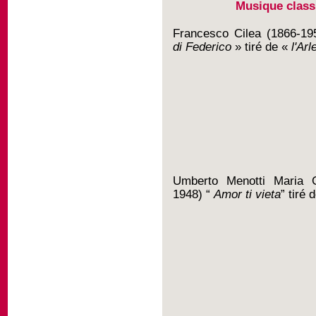
Musique class
Francesco Cilea (1866-1
di Federico
» tiré de «
l'Arl
Umberto Menotti Maria G
1948) “
Amor ti vieta
” tiré 