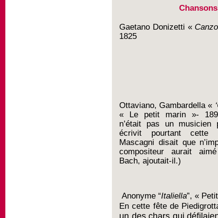
Chansons
Gaetano Donizetti «
Canzo
1825
Ottaviano, Gambardella
«
« Le petit marin »-
189
n’était pas un musicien p
écrivit pourtant cette 
Mascagni disait que n’im
compositeur aurait aim
Bach, ajoutait-il.)
Anonyme “
Italiella
”, « Peti
En cette fête de Piedigrott
un des chars qui défilaie