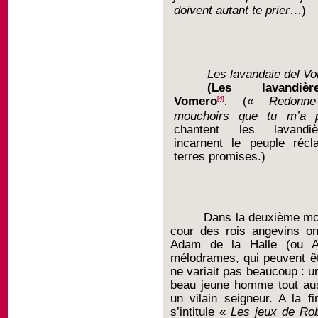
doivent autant te prier
…)
Les lavandaie del V
(
Les lavandiè
Vomero
(«
Redonne
[4]
.
mouchoirs que tu m’a 
chantent les lavandi
incarnent le peuple récl
terres promises.)
Dans la deuxième moiti
cour des rois angevins o
Adam de la Halle (ou A
mélodrames, qui peuvent ê
ne variait pas beaucoup : u
beau jeune homme tout auss
un vilain seigneur. A la f
s’intitule «
Les jeux de Rob