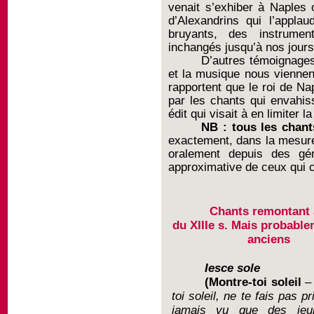
venait s’exhiber à Naples o
d’Alexandrins qui l’applau
bruyants, des instrumen
inchangés jusqu’à nos jours 
D’autres témoignages
et la musique nous viennen
rapportent que le roi de Na
par les chants qui envahissa
édit qui visait à en limiter l
NB : tous les chant
exactement, dans la mesure 
oralement depuis des gé
approximative de ceux qui c
Chants remontant 
du XIIIe s. Mais probabl
anciens
Iesce sole
(
Montre-toi soleil
–
toi soleil, ne te fais pas pr
jamais vu que des jeun