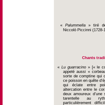
«
Palummella
»
tiré d
Niccolò Piccinni (1728-
Chants tradi
«
Lu guarracino
» [« le co
appelé aussi « corbea
sorte de comptine qui d
ce poisson en quête d’ép
qui éclate entre p
altercation entre le cor
deux amoureux d’une sa
tarentelle au ry
particulièrement diffi