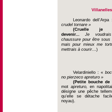
Villanelle
Leonardo dell’Arpa
crudel tornare »
(
Cruelle je v
devenir...
Je voudrais 
chaussure pour être sous 
mais pour mieux me tortu
mettrais à courir
…)
Velardiniello : «
boc
no pierzeco apreturo »
(
Petite bouche de
mot
apreturo,
en napolita
désigne une pêche tellem
qu’elle se détache faci
noyau).