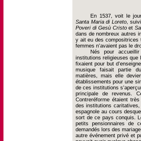
En 1537, voit le jou
Santa Maria di Loreto
, suiv
Poveri di Gesù Cristo
et
Sa
dans de nombreux autres inst
y ait eu des compositrices 
femmes n’avaient pas le dro
Nés pour accueilli
institutions religieuses que 
fixaient pour but d’enseign
musique faisait partie 
matières, mais elle devie
établissements pour une sim
de ces institutions s’aperç
principale de revenus. Ce
Contreréforme étaient très
des institutions caritativ
espagnole au cours desquel
sort de ce pays conquis. Le
petits pensionnaires de 
demandés lors des mariage
autre événement privé et pu