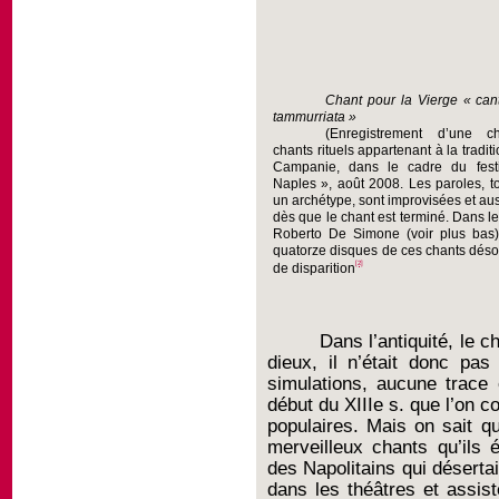
Chant pour la Vierge « cant
tammurriata »
(Enregistrement d’une c
chants rituels appartenant à la tradit
Campanie, dans le cadre du fest
Naples », août 2008. Les paroles, t
un archétype, sont improvisées et aus
dès que le chant est terminé. Dans l
Roberto De Simone (voir plus bas)
quatorze disques de ces chants déso
[2]
de disparition
Dans l’antiquité, le
dieux, il n’était donc pa
simulations, aucune trace 
début du XIIIe s. que l’on 
populaires. Mais on sait qu
merveilleux chants qu’ils 
des Napolitains qui désertai
dans les théâtres et assis