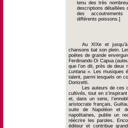
tenu des très nombreu
descriptions détaillées
des accoutrements
différents poissons.]
Au XIXe et jusqu’à
chansons bat son plein. Le
poètes de grande envergur
Ferdinando Di Capua (aute
que l’on dit, près de deux 
Luntana
». Les musiques é
talent, parmi lesquels on 
Donizetti.
Les auteurs de ces c
cultivés, tout en s’inspira
et, dans un sens, l’ennob
aristocrate français, Guill
suite de Napoléon et d
napolitaines, publie un r
réécrire les paroles. Enc
éditeur et contribue gran