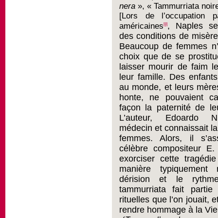
nera
», « Tammurriata noire
[Lors de l’occupation p
, Naples se
américaines
[8]
des conditions de misère
Beaucoup de femmes n’a
choix que de se prostit
laisser mourir de faim l
leur famille. Des enfant
au monde, et leurs mère
honte, ne pouvaient c
façon la paternité de l
L’auteur, Edoardo Nic
médecin et connaissait l
femmes. Alors, il s’a
célèbre compositeur E.
exorciser cette tragédi
manière typiquement n
dérision et le rythm
tammurriata fait parti
rituelles que l’on jouait, e
rendre hommage à la Vie