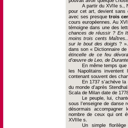
pouvait avoir quelque chos
A partir du XVIIe s.,
pour cet art, devient sans
avec ses presque
trois ce
cours européennes. Au XVI
témoigne dans une des lett
chances de réussir ? En It
moins trois cents Maîtres.
sur le bout des doigts
? ».
dans son « Dictionnaire de
étincelle de ce feu dévor
d’œuvre de Leo, de Durante
En même temps que l’o
les Napolitains inventent 
contenant souvent des chans
En 1737 s’achève la 
du monde d’après Stendhal, 
Scala de Milan date de 177
Le peuple, lui, chan
sous l’enseigne de danse re
désormais accompagner le
nombre de ceux qui ont ét
XVIIIe s.
Un simple florilèg