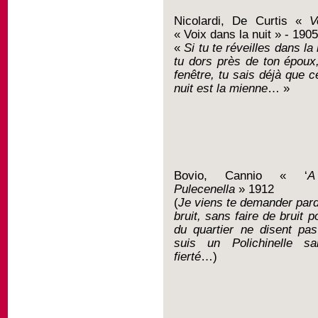
Nicolardi, De Curtis «
V
« Voix dans la nuit » - 1905
«
Si tu te réveilles dans la
tu dors près de ton époux
fenêtre, tu sais déjà que c
nuit est la mienne
… »
Bovio, Cannio « ‘
A
Pulecenella
» 1912
(
Je viens te demander pard
bruit, sans faire de bruit 
du quartier ne disent pa
suis un Polichinelle s
fierté
…)