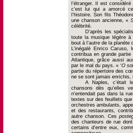
l’étranger. Il est considé
c’est lui qui a amorcé ce
l’histoire. Son fils Théodor
une chanson ancienne, «
S
célébrité.
D’après les spéciali
toute la musique légère à 
bout à l’autre de la planèt
L’inégalé Enrico Caruso, l
contribua en grande partie
Atlantique, grâce aussi au
par le mal du pays. « ‘
O so
partie du répertoire des cœ
ne se sont jamais enrichis, f
A Naples, c’était 
chansons dès qu’elles ve
n’entendait pas dans la rue
textes sur des feuillets que
orchestres ambulants, app
et des restaurants, contri
autre chanson. Ces
posteg
des chanteurs de rue dont
certains d’entre eux, com