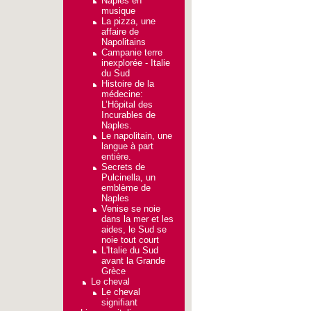
Naples en
musique
La pizza, une
affaire de
Napolitains
Campanie terre
inexplorée - Italie
du Sud
Histoire de la
médecine:
L’Hôpital des
Incurables de
Naples.
Le napolitain, une
langue à part
entière.
Secrets de
Pulcinella, un
emblème de
Naples
Venise se noie
dans la mer et les
aides, le Sud se
noie tout court
L'Italie du Sud
avant la Grande
Grèce
Le cheval
Le cheval
signifiant