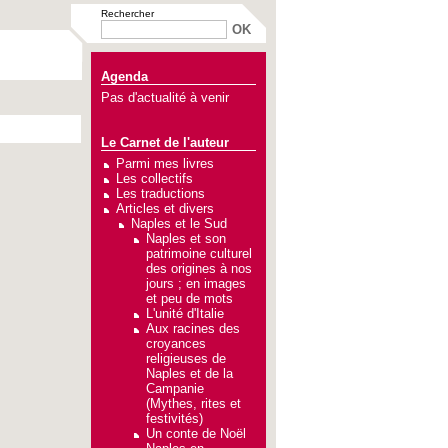
Rechercher
Agenda
Pas d'actualité à venir
Le Carnet de l'auteur
Parmi mes livres
Les collectifs
Les traductions
Articles et divers
Naples et le Sud
Naples et son
patrimoine culturel
des origines à nos
jours ; en images
et peu de mots
L'unité d'Italie
Aux racines des
croyances
religieuses de
Naples et de la
Campanie
(Mythes, rites et
festivités)
Un conte de Noël