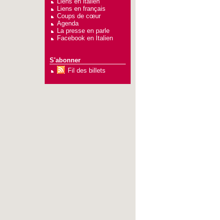
Liens en italien
Liens en français
Coups de cœur
Agenda
La presse en parle
Facebook en Italien
S'abonner
Fil des billets