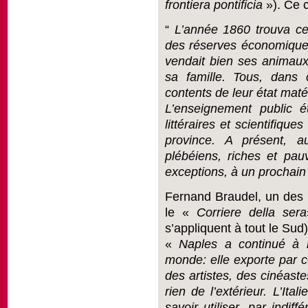
frontiera pontificia
»). Ce c
“
L’année 1860 trouva ce 
des réserves économiques*
vendait bien ses animaux; 
sa famille. Tous, dans 
contents de leur état matér
L’enseignement public ét
littéraires et scientifiqu
province. A présent, a
plébéiens, riches et pauv
exceptions, à un prochai
Fernand Braudel, un des p
le «
Corriere della sera
s’appliquent à tout le Sud)
«
Naples a continué à b
monde: elle exporte par ce
des artistes, des cinéaste
rien de l’extérieur. L’It
savoir utiliser, par indif